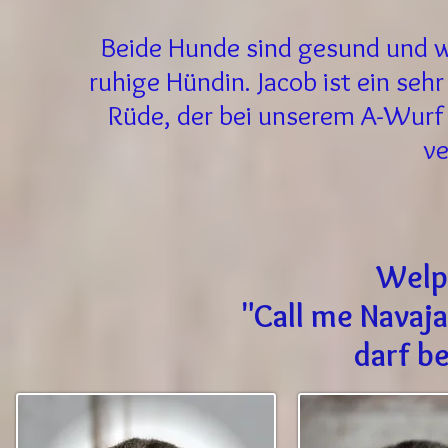
Beide Hunde sind gesund und we
ruhige Hündin. Jacob ist ein seh
Rüde, der bei unserem A-Wurf 
ve
Welp
"Call me Navaj
darf be