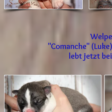
Welpe 
"Comanche" (Luke)
lebt jetzt be