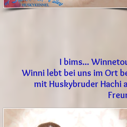
I bims... Winneto
Winni lebt bei uns im Ort 
mit Huskybruder Hachi 
Freu