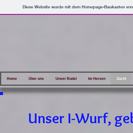
Diese Website wurde mit dem Homepage-Baukasten vo
Home
Über uns
Unser Rudel
Im Herzen
Zucht
Unser I-Wurf, g